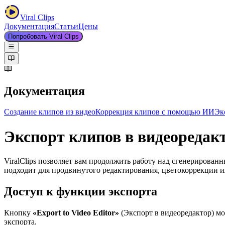
Viral Clips
Документация
Статьи
Цены
Попробовать Viral Clips
Документация
Создание клипов из видео
Коррекция клипов с помощью ИИ
Эк
Экспорт клипов в видеоредак
ViralClips позволяет вам продолжить работу над сгенерирова
подходит для продвинутого редактирования, цветокоррекции и
Доступ к функции экспорта
Кнопку
«Export to Video Editor»
(Экспорт в видеоредактор) м
экспорта.