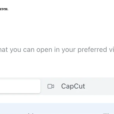
атен
.