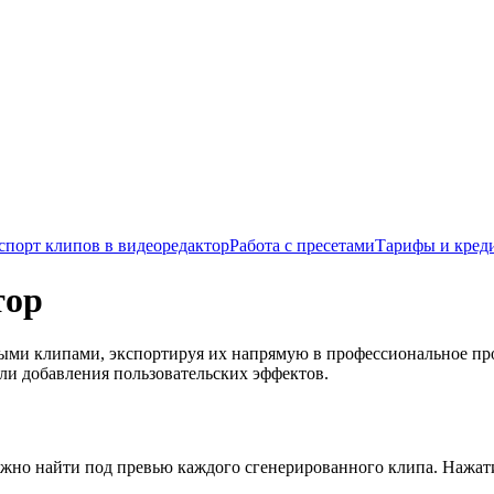
спорт клипов в видеоредактор
Работа с пресетами
Тарифы и кред
тор
нными клипами, экспортируя их напрямую в профессиональное пр
ли добавления пользовательских эффектов.
ожно найти под превью каждого сгенерированного клипа. Нажат